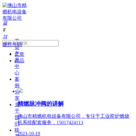
끀
ꁲ
끠
首
拨打号码
页
产
文章
品
产品
中
心
案
例
分
享
精燃脉冲阀的讲解
关
于
佛山市精燃机电设备有限公司，专注于工业窑炉燃烧
我
机系统配套服务，15017424113
们
联
2023-10-19